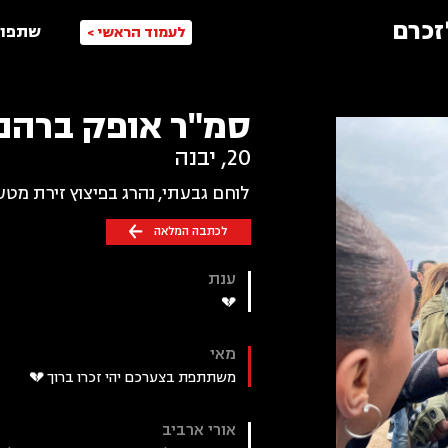
זכרם
שתפו 
לעמוד הראשי >
סמ"ר אופק ברהנ
20
,
יבנה
לוחם גבעתי, נהרג בפיצוץ זירת מטע
לכתבה המלאה
ענת
💔
מאי
משתתפת בצערכם יהי זכרו ברוך 💔
‏אורי ארביב