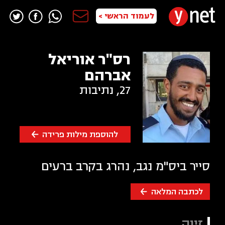
לעמוד הראשי >
רס"ר אוריאל
אברהם
27
,
נתיבות
להוספת מילות פרידה
סייר ביס"מ נגב, נהרג בקרב ברעים
לכתבה המלאה
זיוה