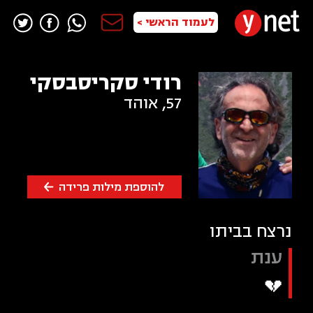
לעמוד הראשי >
רודי סקריסבסקי
57
,
אוהד
להוספת מילות פרידה
נרצח בביתו
ענת
💔