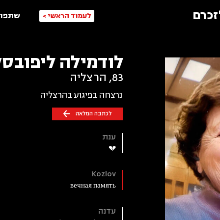
זכרם
שתפו 
לעמוד הראשי >
לודמילה ליפובסק
83
,
הרצליה
נרצחה בפיגוע בהרצליה
לכתבה המלאה
ענת
💔
Kozlov
вечная память
עדנה