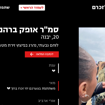
זכרם
שתפו 
לעמוד הראשי >
סמ"ר אופק ברהנ
20
,
יבנה
לוחם גבעתי, נהרג בפיצוץ זירת מטע
לכתבה המלאה
ענת
💔
מאי
משתתפת בצערכם יהי זכרו ברוך 💔
‏אורי ארביב