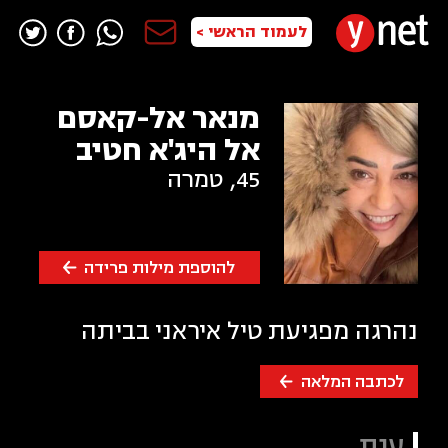
לעמוד הראשי >
מנאר אל-קאסם
אל היג'א חטיב
45
,
טמרה
להוספת מילות פרידה
נהרגה מפגיעת טיל איראני בביתה
לכתבה המלאה
ענת