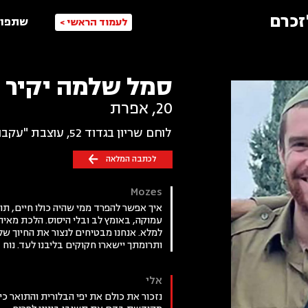
זכרם
שתפו 
לעמוד הראשי >
סמל שלמה יקיר 
20
,
אפרת
לוחם שריון בגדוד 52, עוצבת "עקבות הברזל" (401). נהרג מפיצוץ בטנק בג'באליה
לכתבה המלאה
Mozes
איך אפשר להפרד ממי שהיה כולו חיים, ת
עמוקה, באומץ לב ובלי היסוס. הלכת מאי
למלא. אנחנו מבטיחים לנצור את החיוך ש
ותרומתך יישארו חקוקים בליבנו לעד. נוח 
אלי
נזכור את כולם את יפי הבלורית והתואר כ