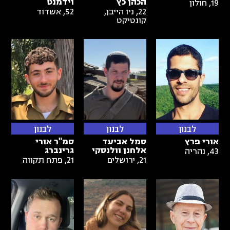
הכהן כץ
וידמנט
19
,
חולון
22
,
ניו הייבן,
52
,
אשדוד
קונטיקט
לבנון
לבנון
לבנון
אורי פרץ
סמל אביעד
סמ"ר אורי
אלחנן וולנסקי
גרינברג
43
,
נהריה
21
,
ירושלים
21
,
פתח תקווה