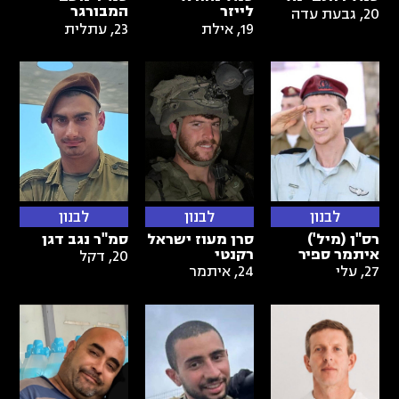
לייזר
המבורגר
20
,
גבעת עדה
19
,
אילת
23
,
עתלית
לבנון
לבנון
לבנון
רס"ן (מיל')
סרן מעוז ישראל
סמ"ר נגב דגן
איתמר ספיר
רקנטי
20
,
דקל
27
,
עלי
24
,
איתמר