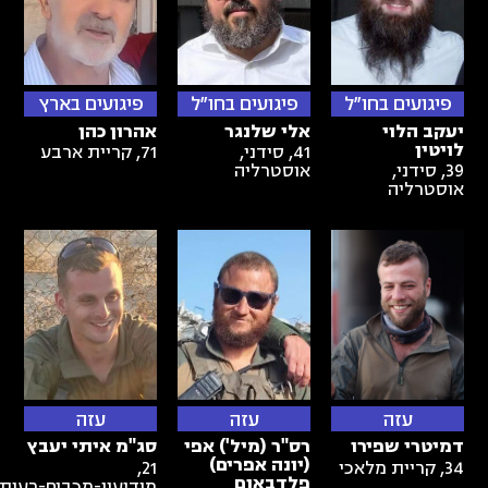
פיגועים בחו"ל
פיגועים בחו"ל
פיגועים בארץ
יעקב הלוי
אלי שלנגר
אהרון כהן
לויטין
41
,
סידני,
71
,
קריית ארבע
39
,
סידני,
אוסטרליה
אוסטרליה
עזה
עזה
עזה
דמיטרי שפירו
רס"ר (מיל') אפי
סג"מ איתי יעבץ
(יונה אפרים)
34
,
קריית מלאכי
21
,
פלדבאום
מודיעין-מכבים-רעות