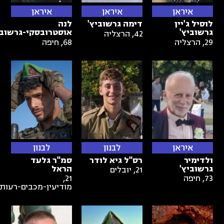
איראן
איראן
איראן
לוסיל ג'יין
דימה גרשוביץ'
לנה
גרשוביץ'
אוסטרובסקי-גרשובי
42
,
הרצליה
29
,
הרצליה
68
,
חיפה
איראן
לבנון
לבנון
ולדימיר
רס"ל גיא לודר
סמ"ר גלעד
גרשוביץ'
הראל
21
,
יובלים
73
,
חיפה
21
,
מודיעין-מכבים-רעות