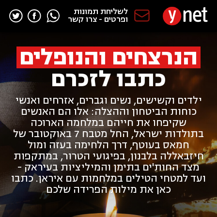
לשליחת תמונות
ופרטים - צרו קשר
הנרצחים והנופלים
כתבו לזכרם
ילדים וקשישים, נשים וגברים, אזרחים ואנשי
כוחות הביטחון וההצלה: אלו הם האנשים
שקיפחו את חייהם במלחמה הארוכה
בתולדות ישראל, החל מטבח 7 באוקטובר של
חמאס בעוטף, דרך הלחימה בעזה ומול
חיזבאללה בלבנון, בפיגועי הטרור, במתקפות
מצד החות'ים בתימן והמיליציות בעיראק -
ועד למטחי הטילים במלחמות עם איראן. כתבו
כאן את מילות הפרידה שלכם