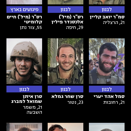
לבנון
לבנון
פיגועים בארץ
סמ"ר יואב קליין
רס"ר (מיל')
רס"ר (מיל') חיים
אלכסנדר פילין
קלומיטי
21
,
הרצליה
29
,
חיפה
55
,
צור נתן
לבנון
לבנון
לבנון
סמל אהד יערי
סרן שחר גמלא
סרן איתן
שמואל למברג
21
,
רחובות
23
,
נטור
21
,
משמר
השבעה