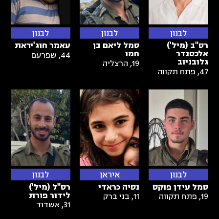
לבנון
לבנון
לבנון
רס"ב (מיל')
סמל ליאם בן
עאמר חוג'יראת
אלכסנדר
חמו
44
,
שפרעם
גלובניוב
19
,
הרצליה
47
,
פתח תקווה
לבנון
איראן
לבנון
סמל עידן פוקס
נסיה כראדי
רס"ל (מיל')
לידור פורת
19
,
פתח תקווה
11
,
בני ברק
31
,
אשדוד