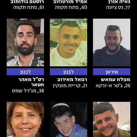
גאיה אורן
אמיד מורטוזוב
רוסטם גולומוב
17
,
נס ציונה
40
,
פתח תקווה
61
,
פתח תקווה
איראן
לבנון
לבנון
מפלח עמאש
רפאל מאירוב
רס"ל מאהר
חטאר
26
,
ג'סר א-זרקא
21
,
קריית מוצקין
38
,
מג'דל שמס