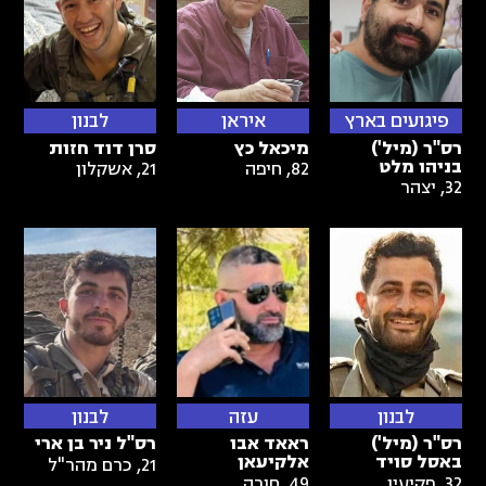
פיגועים בארץ
איראן
לבנון
רס"ר (מיל')
מיכאל כץ
סרן דוד חזות
בניהו מלט
82
,
חיפה
21
,
אשקלון
32
,
יצהר
לבנון
עזה
לבנון
רס"ר (מיל')
ראאד אבו
רס"ל ניר בן ארי
באסל סויד
אלקיעאן
21
,
כרם מהר"ל
32
,
פקיעין
49
,
חורה