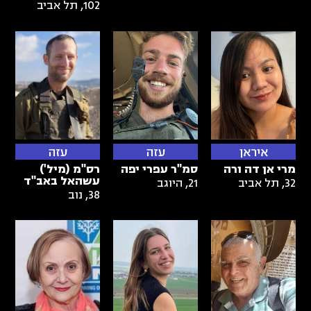
102
,
תל אביב
איראן
עזה
עזה
מרי אן דה ורה
סמ"ר עפרי יפה
רס"מ (מיל')
עשהאל באב"ד
32
,
תל אביב
21
,
היוגב
38
,
נוב