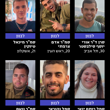
לבנון
לבנון
לבנון
סרן ד"ר אורי
סמ"ר אדם
סמ"ר מיכאל
יוסף סילבסטר
צרפתי
טיוקין
30
,
תל אביב
20
,
ראש העין
21
,
אשקלון
לבנון
לבנון
לבנון
סמל רותם ינאי
סמל נהוראי
סמ"ר נועם