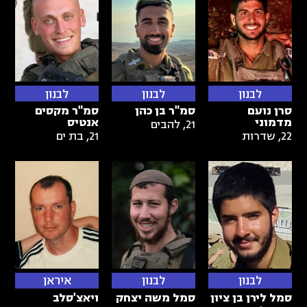
לבנון
לבנון
לבנון
סרן נועם
סמ"ר בן כהן
סמ"ר מקסים
מדמוני
אנטיס
21
,
להבים
22
,
שדרות
21
,
בת ים
לבנון
לבנון
איראן
סמל לירן בן ציון
סמל משה יצחק
ויאצ'סלב