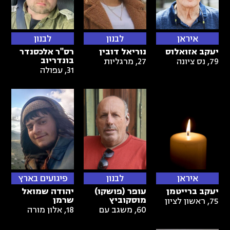
איראן
לבנון
לבנון
יעקב אזואלוס
נוריאל דובין
רס"ר אלכסנדר
בונדריוב
79
,
נס ציונה
27
,
מרגליות
31
,
עפולה
איראן
לבנון
פיגועים בארץ
יעקב ברייטמן
עופר (פושקו)
יהודה שמואל
מוסקוביץ
שרמן
75
,
ראשון לציון
60
,
משגב עם
18
,
אלון מורה